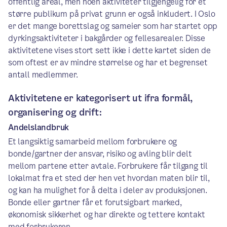
offentlig areal, men noen aktiviteter tilgjengelig for et
større publikum på privat grunn er også inkludert. I Oslo
er det mange borettslag og sameier som har startet opp
dyrkingsaktiviteter i bakgårder og fellesarealer. Disse
aktivitetene vises stort sett ikke i dette kartet siden de
som oftest er av mindre størrelse og har et begrenset
antall medlemmer.
Aktivitetene er kategorisert ut ifra formål,
organisering og drift:
Andelslandbruk
Et langsiktig samarbeid mellom forbrukere og
bonde/gartner der ansvar, risiko og avling blir delt
mellom partene etter avtale. Forbrukere får tilgang til
lokalmat fra et sted der hen vet hvordan maten blir til,
og kan ha mulighet for å delta i deler av produksjonen.
Bonde eller gartner får et forutsigbart marked,
økonomisk sikkerhet og har direkte og tettere kontakt
med forbrukeren.