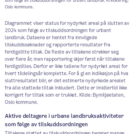
som følge av tilskuddsordningen for urbant landbruk. Kreditering:
Oslo kommune.
Diagrammet viser status for nydyrket areal på slutten av
2024 som følge av tilskuddsordningen for urbant
landbruk. Dataene er hentet fra innvilgede
tilskuddssøknader og rapporterte resultater fra
ferdigstilte tiltak. De fleste av tiltakene strekker seg
over flere år, men rapportering skjer først når tiltakene
ferdigstilles. Derfor er ikke tallene for nydyrket areal for
hvert tildelingsår komplette. For å gi en indikasjon på hva
sluttresultatet blir, er det estimerte nydyrkede arealet
fra alle støttede tiltak inkludert. Dette er imidlertid ikke
korrigert for tiltak som er trukket. Kilde: Bymiljøetaten,
Oslo kommune.
Aktive deltagere i urbane landbruksaktiviteter
som følge av tilskuddsordningen
Tiltakene støttet av tilskuddsordningen berører mange