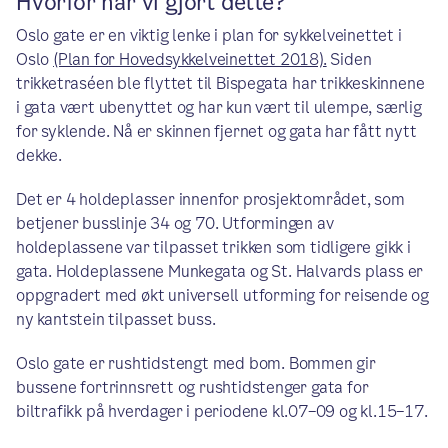
Hvorfor har vi gjort dette?
Oslo gate er en viktig lenke i plan for sykkelveinettet i
Oslo
(Plan for Hovedsykkelveinettet 2018).
Siden
trikketraséen ble flyttet til Bispegata har trikkeskinnene
i gata vært ubenyttet og har kun vært til ulempe, særlig
for syklende. Nå er skinnen fjernet og gata har fått nytt
dekke.
Det er 4 holdeplasser innenfor prosjektområdet, som
betjener busslinje 34 og 70. Utformingen av
holdeplassene var tilpasset trikken som tidligere gikk i
gata. Holdeplassene Munkegata og St. Halvards plass er
oppgradert med økt universell utforming for reisende og
ny kantstein tilpasset buss.
Oslo gate er rushtidstengt med bom. Bommen gir
bussene fortrinnsrett og rushtidstenger gata for
biltrafikk på hverdager i periodene kl.07–09 og kl.15–17.