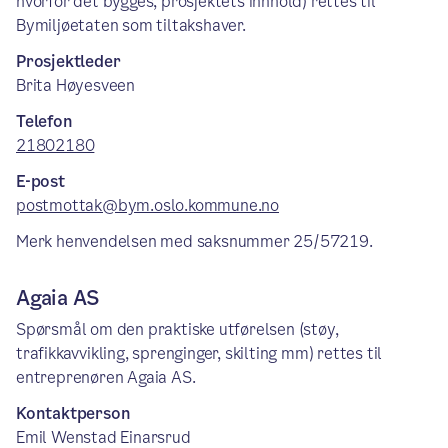
hvorfor det bygges, prosjektets innhold) rettes til
Bymiljøetaten som tiltakshaver.
Prosjektleder
Brita Høyesveen
Telefon
21802180
E-post
postmottak@bym.oslo.kommune.no
Merk henvendelsen med saksnummer 25/57219.
Agaia AS
Spørsmål om den praktiske utførelsen (støy,
trafikkavvikling, sprenginger, skilting mm) rettes til
entreprenøren Agaia AS.
Kontaktperson
Emil Wenstad Einarsrud