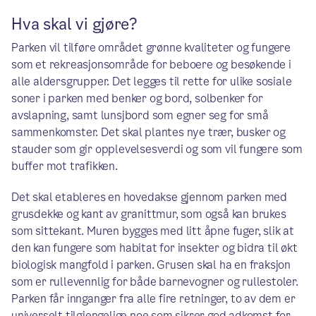
Hva skal vi gjøre?
Parken vil tilføre området grønne kvaliteter og fungere
som et rekreasjonsområde for beboere og besøkende i
alle aldersgrupper. Det legges til rette for ulike sosiale
soner i parken med benker og bord, solbenker for
avslapning, samt lunsjbord som egner seg for små
sammenkomster. Det skal plantes nye trær, busker og
stauder som gir opplevelsesverdi og som vil fungere som
buffer mot trafikken.
Det skal etableres en hovedakse gjennom parken med
grusdekke og kant av granittmur, som også kan brukes
som sittekant. Muren bygges med litt åpne fuger, slik at
den kan fungere som habitat for insekter og bidra til økt
biologisk mangfold i parken. Grusen skal ha en fraksjon
som er rullevennlig for både barnevogner og rullestoler.
Parken får innganger fra alle fire retninger, to av dem er
universelt tilgjengelige noe som sikrer god adkomst for