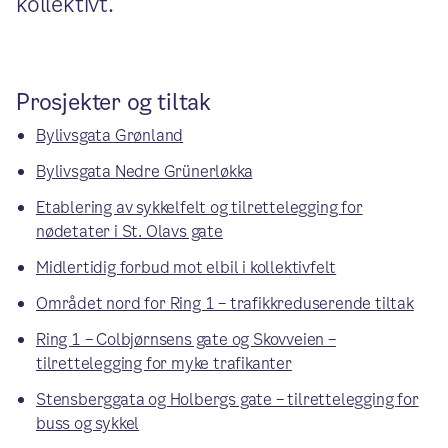
kollektivt.
Prosjekter og tiltak
Bylivsgata Grønland
Bylivsgata Nedre Grünerløkka
Etablering av sykkelfelt og tilrettelegging for
nødetater i St. Olavs gate
Midlertidig forbud mot elbil i kollektivfelt
Området nord for Ring 1 – trafikkreduserende tiltak
Ring 1 – Colbjørnsens gate og Skovveien –
tilrettelegging for myke trafikanter
Stensberggata og Holbergs gate – tilrettelegging for
buss og sykkel