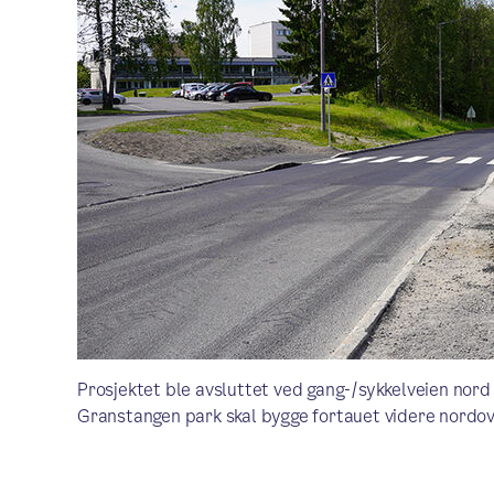
Prosjektet ble avsluttet ved gang-/sykkelveien nor
Granstangen park skal bygge fortauet videre nordov