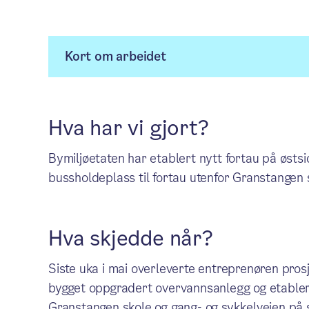
Kort om arbeidet
Hva har vi gjort?
Bymiljøetaten har etablert nytt fortau på øst
bussholdeplass til fortau utenfor Granstangen 
Hva skjedde når?
Siste uka i mai overleverte entreprenøren pros
bygget oppgradert overvannsanlegg og etablert
Granstangen skole og gang- og sykkelveien på 