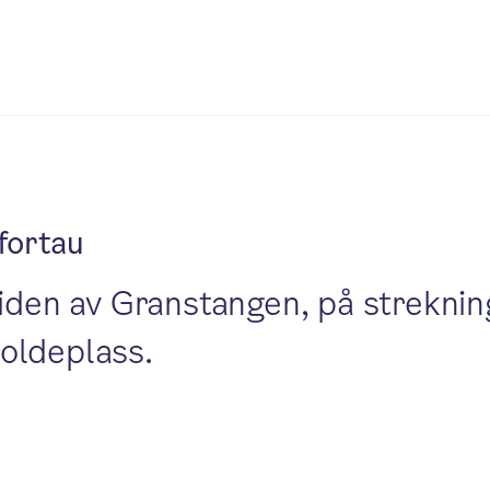
fortau
tsiden av Granstangen, på strekn
oldeplass.