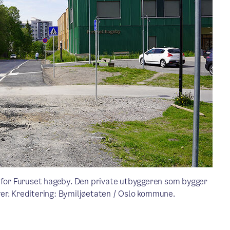
d for Furuset hageby. Den private utbyggeren som bygger
er. Kreditering: Bymiljøetaten / Oslo kommune.