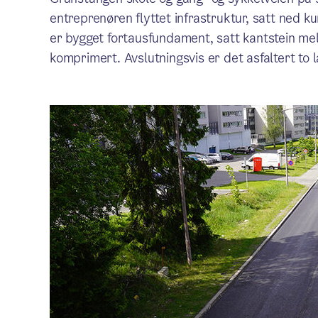
entreprenøren flyttet infrastruktur, satt ned k
er bygget fortausfundament, satt kantstein mel
komprimert. Avslutningsvis er det asfaltert to l