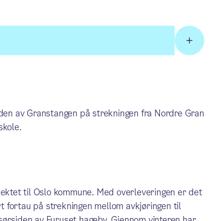
siden av Granstangen på strekningen fra Nordre Gran
skole.
jektet til Oslo kommune. Med overleveringen er det
 fortau på strekningen mellom avkjøringen til
sørsiden av Furuset hageby. Gjennom vinteren har