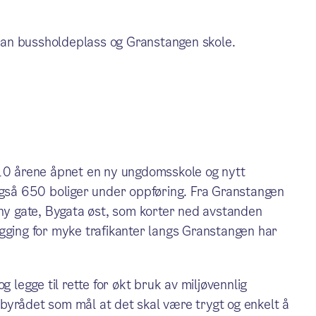
an bussholdeplass og Granstangen skole.
 10 årene åpnet en ny ungdomsskole og nytt
 også 650 boliger under oppføring. Fra Granstangen
 ny gate, Bygata øst, som korter ned avstanden
gging for myke trafikanter langs Granstangen har
g legge til rette for økt bruk av miljøvennlig
ar byrådet som mål at det skal være trygt og enkelt å