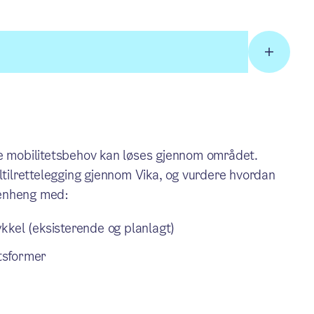
re mobilitetsbehov kan løses gjennom området.
ltilrettelegging gjennom Vika, og vurdere hvordan
menheng med:
sykkel (eksisterende og planlagt)
tsformer