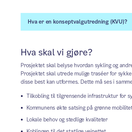
Hva er en konseptvalgutredning (KVU)?
Hva skal vi gjøre?
Prosjektet skal belyse hvordan sykling og and
Prosjektet skal utrede mulige traséer for sykke
disse best kan utformes. Dette må ses i sam
Tilkobling til tilgrensende infrastruktur for 
Kommunens økte satsing på grønne mobilite
Lokale behov og stedlige kvaliteter
Koblingen til det statlige veinettet