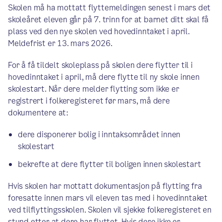
Skolen må ha mottatt flyttemeldingen senest i mars det
skoleåret eleven går på 7. trinn for at barnet ditt skal få
plass ved den nye skolen ved hovedinntaket i april.
Meldefrist er 13. mars 2026.
For å få tildelt skoleplass på skolen dere flytter til i
hovedinntaket i april, må dere flytte til ny skole innen
skolestart. Når dere melder flytting som ikke er
registrert i folkeregisteret før mars, må dere
dokumentere at:
dere disponerer bolig i inntaksområdet innen
skolestart
bekrefte at dere flytter til boligen innen skolestart
Hvis skolen har mottatt dokumentasjon på flytting fra
foresatte innen mars vil eleven tas med i hovedinntaket
ved tilflyttingsskolen. Skolen vil sjekke folkeregisteret en
stund etter at dere har flyttet. Hvis dere ikke er