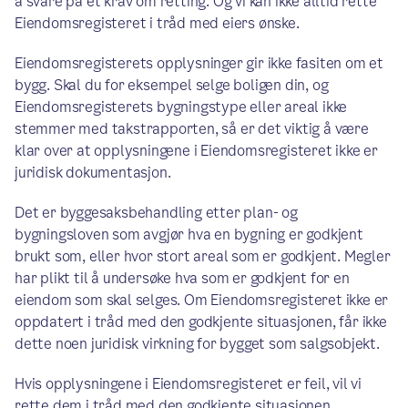
å svare på et krav om retting. Og vi kan ikke alltid rette
Eiendomsregisteret i tråd med eiers ønske.
Eiendomsregisterets opplysninger gir ikke fasiten om et
bygg. Skal du for eksempel selge boligen din, og
Eiendomsregisterets bygningstype eller areal ikke
stemmer med takstrapporten, så er det viktig å være
klar over at opplysningene i Eiendomsregisteret ikke er
juridisk dokumentasjon.
Det er byggesaksbehandling etter plan- og
bygningsloven som avgjør hva en bygning er godkjent
brukt som, eller hvor stort areal som er godkjent. Megler
har plikt til å undersøke hva som er godkjent for en
eiendom som skal selges. Om Eiendomsregisteret ikke er
oppdatert i tråd med den godkjente situasjonen, får ikke
dette noen juridisk virkning for bygget som salgsobjekt.
Hvis opplysningene i Eiendomsregisteret er feil, vil vi
rette dem i tråd med den godkjente situasjonen.