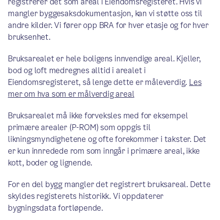
registrerer det som areal i Eiendomsregisteret. Hvis vi
mangler byggesaksdokumentasjon, kan vi støtte oss til
andre kilder. Vi fører opp BRA for hver etasje og for hver
bruksenhet.
Bruksarealet er hele boligens innvendige areal. Kjeller,
bod og loft medregnes alltid i arealet i
Eiendomsregisteret, så lenge dette er måleverdig.
Les
mer om hva som er målverdig areal
Bruksarealet må ikke forveksles med for eksempel
primære arealer (P-ROM) som oppgis til
likningsmyndighetene og ofte forekommer i takster. Det
er kun innredede rom som inngår i primære areal, ikke
kott, boder og lignende.
For en del bygg mangler det registrert bruksareal. Dette
skyldes registerets historikk. Vi oppdaterer
bygningsdata fortløpende.