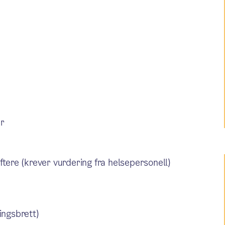
er
tere (krever vurdering fra helsepersonell)
ringsbrett)