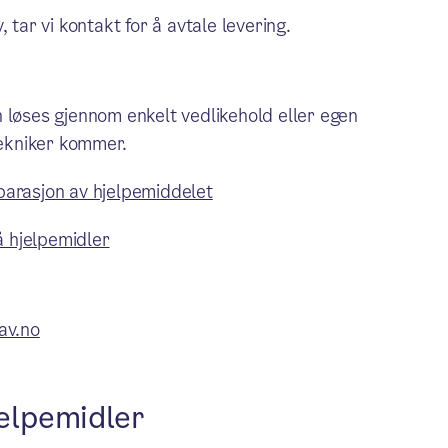
 tar vi kontakt for å avtale levering.
 løses gjennom enkelt vedlikehold eller egen
tekniker kommer.
parasjon av hjelpemiddelet
å hjelpemidler
av.no
jelpemidler