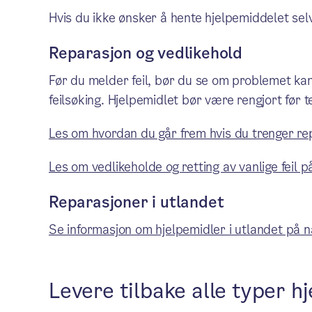
Hvis du ikke ønsker å hente hjelpemiddelet selv,
Reparasjon og vedlikehold
Før du melder feil, bør du se om problemet kan
feilsøking. Hjelpemidlet bør være rengjort før 
Les om hvordan du går frem hvis du trenger re
Les om vedlikeholde og retting av vanlige feil p
Reparasjoner i utlandet
Se informasjon om hjelpemidler i utlandet på n
Levere tilbake alle typer h