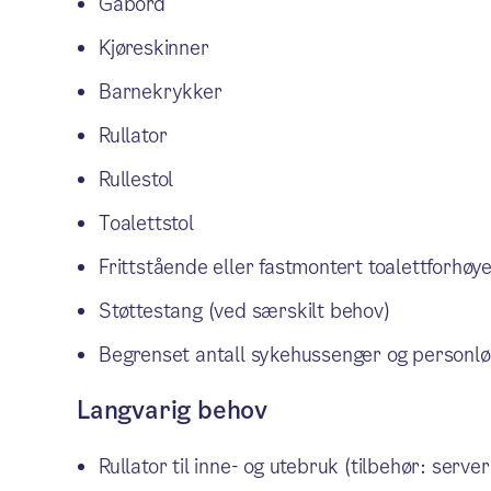
Gåbord
Kjøreskinner
Barnekrykker
Rullator
Rullestol
Toalettstol
Frittstående eller fastmontert toalettforhøy
Støttestang (ved særskilt behov)
Begrenset antall sykehussenger og personløf
Langvarig behov
Rullator til inne- og utebruk (tilbehør: serve