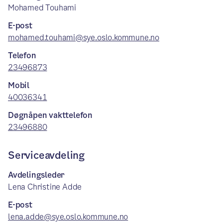
Mohamed Touhami
E-post
mohamed.touhami@sye.oslo.kommune.no
Telefon
23496873
Mobil
40036341
Døgnåpen vakttelefon
23496880
Serviceavdeling
Avdelingsleder
Lena Christine Adde
E-post
lena.adde@sye.oslo.kommune.no