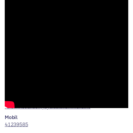
Kreditering: Tone Spieler / Sykehjemsetaten / Oslo
kommune
Kontaktinformasjon avdelinger
Institusjonssjef
Rakel Kristiansen
E-post
rakel.kristiansen@sye.oslo.kommune.no
Mobil
41239585