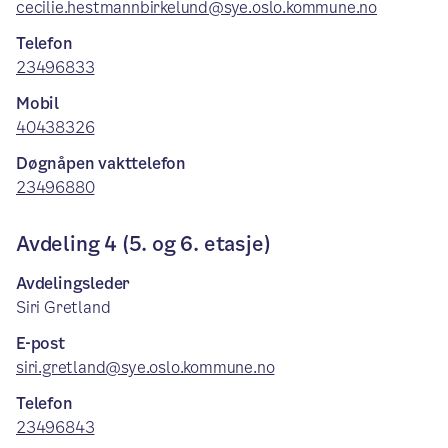
cecilie.hestmannbirkelund@sye.oslo.kommune.no
Telefon
23496833
Mobil
40438326
Døgnåpen vakttelefon
23496880
Avdeling 4 (5. og 6. etasje)
Avdelingsleder
Siri Gretland
E-post
siri.gretland@sye.oslo.kommune.no
Telefon
23496843