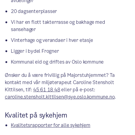
avdelinger
20 dagsenterplasser
Vi har en flott takterrasse og bakhage med
sansehager
Vinterhage og verandaer i hver etasje
Ligger i bydel Frogner
Kommunal eid og driftes av Oslo kommune
Ønsker du å være frivillig på Majorstuhjemmet? Ta
kontakt med vår miljøterapeut Caroline Stensholt
Kittilsen, tlf:
45 61 18 48
eller på e-post:
caroline.stensholt.kittilsen@sye.oslo.kommune.no
.
Kvalitet på sykehjem
Kvalitetsrapporter for alle sykehjem