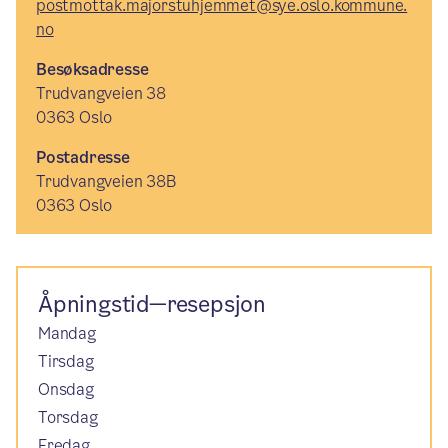
postmottak.majorstuhjemmet@sye.oslo.kommune.
no
Besøksadresse
Trudvangveien 38
0363 Oslo
Postadresse
Trudvangveien 38B
0363 Oslo
Åpningstid—resepsjon
Mandag
Tirsdag
Onsdag
Torsdag
Fredag