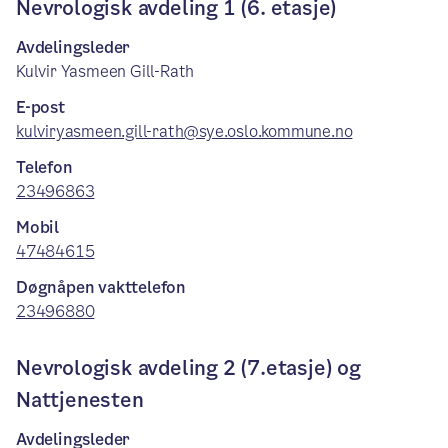
Nevrologisk avdeling 1 (6. etasje)
Avdelingsleder
Kulvir Yasmeen Gill-Rath
E-post
kulviryasmeen.gill-rath@sye.oslo.kommune.no
Telefon
23496863
Mobil
47484615
Døgnåpen vakttelefon
23496880
Nevrologisk avdeling 2 (7.etasje) og
Nattjenesten
Avdelingsleder