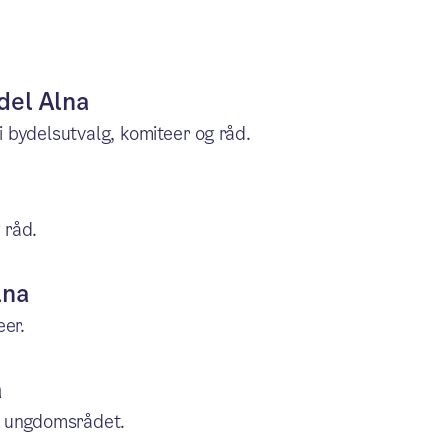
del Alna
 i bydelsutvalg, komiteer og råd.
 råd.
lna
eer.
a
, ungdomsrådet.