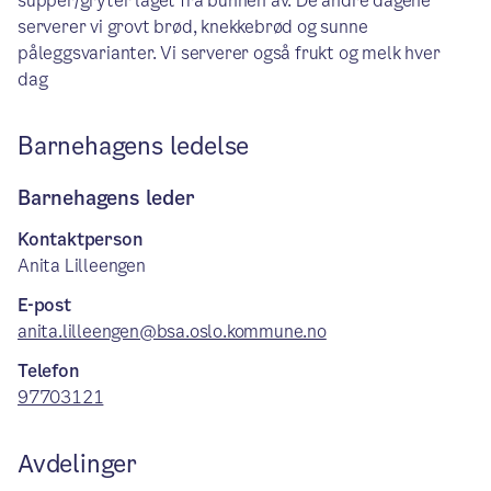
supper/gryter laget fra bunnen av. De andre dagene
serverer vi grovt brød, knekkebrød og sunne
påleggsvarianter. Vi serverer også frukt og melk hver
dag
Barnehagens ledelse
Barnehagens leder
Kontaktperson
Anita Lilleengen
E-post
anita.lilleengen@bsa.oslo.kommune.no
Telefon
97703121
Avdelinger