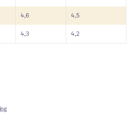
4,6
4,5
4,3
4,2
ing