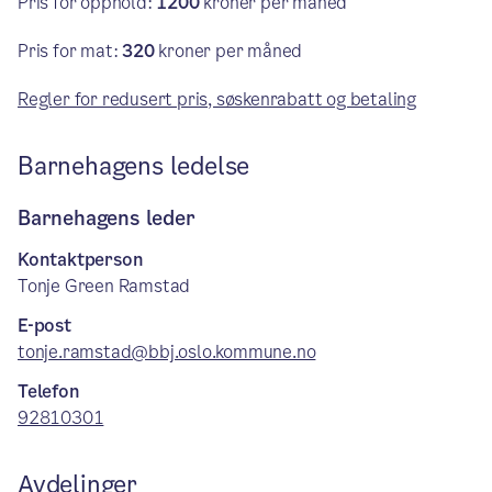
Pris for opphold:
1200
kroner per måned
Pris for mat:
320
kroner per måned
Regler for redusert pris, søskenrabatt og betaling
Barnehagens ledelse
Barnehagens leder
Kontaktperson
Tonje Green Ramstad
E-post
tonje.ramstad@bbj.oslo.kommune.no
Telefon
92810301
Avdelinger