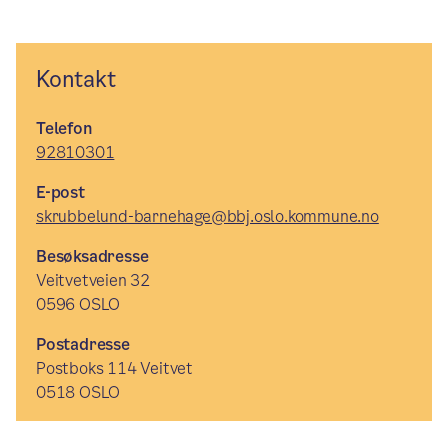
Kontakt
Telefon
92810301
E-post
skrubbelund-barnehage@bbj.oslo.kommune.no
Besøksadresse
Veitvetveien 32
0596 OSLO
Postadresse
Postboks 114 Veitvet
0518 OSLO