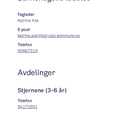
Fagleder
Katrine Ask
E-post
katrine.ask@bgr.oslo.kommune.no
Telefon
90667319
Avdelinger
Stjernene (3–6 år)
Telefon
94172901