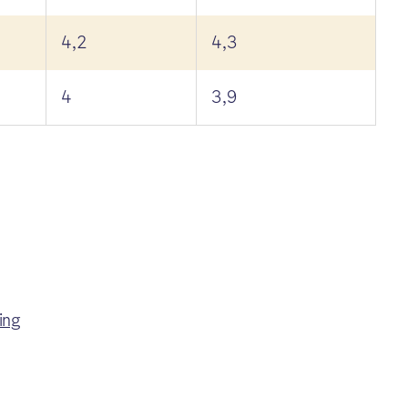
4,2
4,3
4
3,9
ing