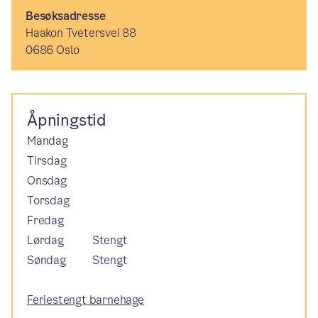
Besøksadresse
Haakon Tvetersvei 88
0686 Oslo
Åpningstid
Mandag
Tirsdag
Onsdag
Torsdag
Fredag
Lørdag
Stengt
Søndag
Stengt
Feriestengt barnehage