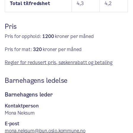
Total tilfredshet
4,3
4,2
Pris
Pris for opphold:
1200
kroner per måned
Pris for mat:
320
kroner per måned
Regler for redusert pris, søskenrabatt og betaling
Barnehagens ledelse
Barnehagens leder
Kontaktperson
Mona Neksum
E-post
mona.neksum@bun.oslo.kommune.no