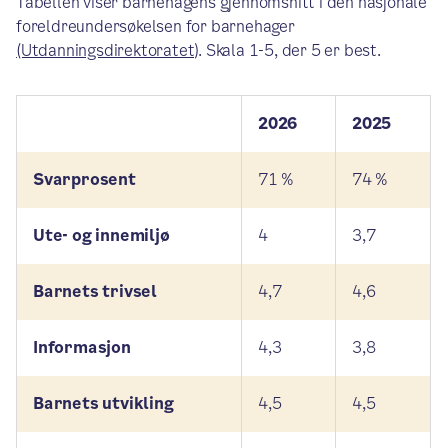
Tabellen viser barnehagens gjennomsnitt i den nasjonale
foreldreundersøkelsen for barnehager
(Utdanningsdirektoratet)
. Skala 1-5, der 5 er best.
2026
2025
Svarprosent
71 %
74 %
Ute- og innemiljø
4
3,7
Barnets trivsel
4,7
4,6
Informasjon
4,3
3,8
Barnets utvikling
4,5
4,5