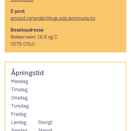
E-post
amund.r.grandal@bga.oslo.kommune.no
Besøksadresse
Bøkkerveien 16 B og C
0579 OSLO
Åpningstid
Mandag
Tirsdag
Onsdag
Torsdag
Fredag
Lørdag
Stengt
Søndag
Stengt