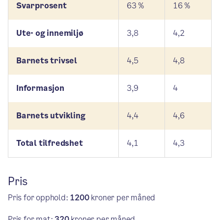
Svarprosent
63 %
16 %
Ute- og innemiljø
3,8
4,2
Barnets trivsel
4,5
4,8
Informasjon
3,9
4
Barnets utvikling
4,4
4,6
Total tilfredshet
4,1
4,3
Pris
Pris for opphold:
1200
kroner per måned
Pris for mat:
320
kroner per måned