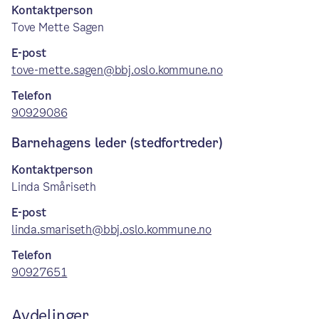
Kontaktperson
Tove Mette Sagen
E-post
tove-mette.sagen@bbj.oslo.kommune.no
Telefon
90929086
Barnehagens leder (stedfortreder)
Kontaktperson
Linda Småriseth
E-post
linda.smariseth@bbj.oslo.kommune.no
Telefon
90927651
Avdelinger