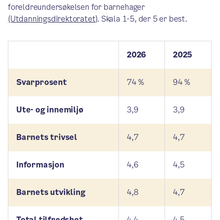
foreldreundersøkelsen for barnehager
(Utdanningsdirektoratet)
. Skala 1-5, der 5 er best.
2026
2025
Svarprosent
74 %
94 %
Ute- og innemiljø
3,9
3,9
Barnets trivsel
4,7
4,7
Informasjon
4,6
4,5
Barnets utvikling
4,8
4,7
Total tilfredshet
4,4
4,5