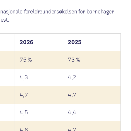
 nasjonale foreldreundersøkelsen for barnehager
best.
2026
2025
75 %
73 %
4,3
4,2
4,7
4,7
4,5
4,4
4,6
4,7