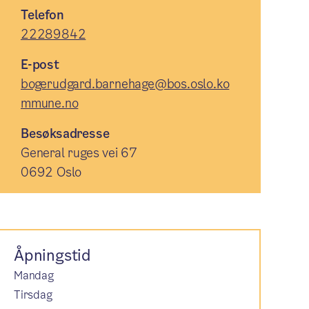
Telefon
22289842
E-post
bogerudgard.barnehage@bos.oslo.ko
mmune.no
Besøksadresse
General ruges vei 67
0692 Oslo
Åpningstid
Mandag
Tirsdag