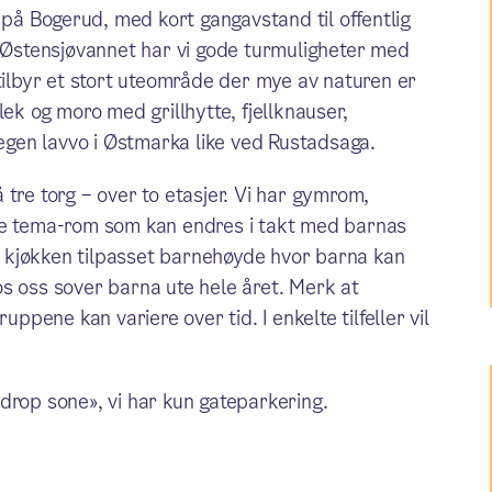
å Bogerud, med kort gangavstand til offentlig
Østensjøvannet har vi gode turmuligheter med
 tilbyr et stort uteområde der mye av naturen er
lek og moro med grillhytte, fjellknauser,
 egen lavvo i Østmarka like ved Rustadsaga.
tre torg – over to etasjer. Vi har gymrom,
ike tema-rom som kan endres i takt med barnas
og kjøkken tilpasset barnehøyde hvor barna kan
s oss sover barna ute hele året. Merk at
ene kan variere over tid. I enkelte tilfeller vil
drop sone», vi har kun gateparkering.