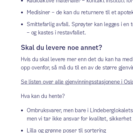
Radioaktive materialer – kontakt Institutt fo
Medisiner – de kan du returnere til et apote
Smittefarlig avfall. Sprøyter kan legges i en
– og kastes i restavfallet.
Skal du levere noe annet?
Hvis du skal levere mer enn det du kan ha med 
opp ovenfor, så må du til en av de større gjenv
Se listen over alle gjenvinningsstasjonene i Osl
Hva kan du hente?
Ombruksvarer, men bare i Lindeberglokalets å
men vi tar ikke ansvar for kvalitet, sikkerhet
Lilla og grønne poser til sortering