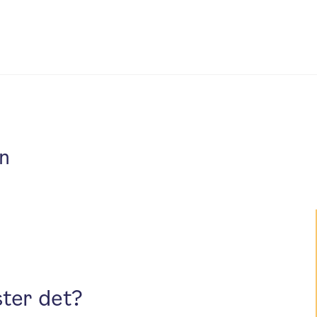
on
ster det?