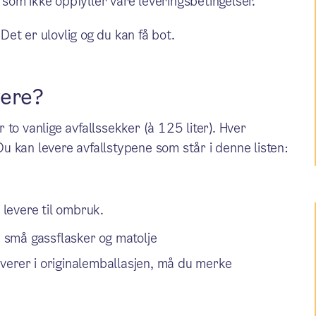
som ikke oppfyller våre leveringsbetingelser.
 Det er ulovlig og du kan få bot.
vere?
to vanlige avfallssekker (à 125 liter). Hver
 kan levere avfallstypene som står i denne listen:
levere til ombruk.
, små gassflasker og matolje
everer i originalemballasjen, må du merke