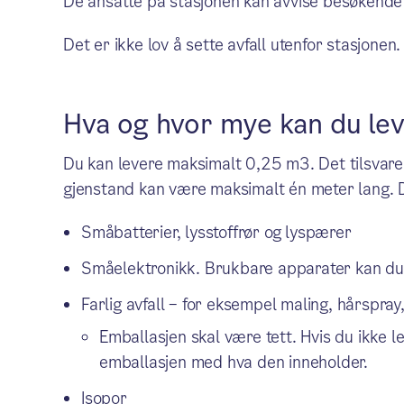
De ansatte på stasjonen kan avvise besøkende 
Det er ikke lov å sette avfall utenfor stasjonen.
Hva og hvor mye kan du le
Du kan levere maksimalt 0,25 m3. Det tilsvarer 
gjenstand kan være maksimalt én meter lang. Du
Småbatterier, lysstoffrør og lyspærer
Småelektronikk. Brukbare apparater kan du 
Farlig avfall – for eksempel maling, hårspray
Emballasjen skal være tett. Hvis du ikke l
emballasjen med hva den inneholder.
Isopor