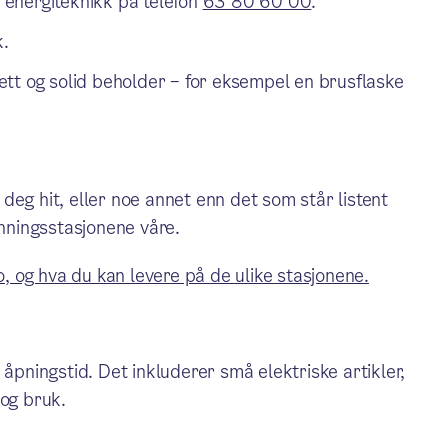
r energiteknikk på telefon
63 80 60 00
.
k.
 tett og solid beholder – for eksempel en brusflaske
deg hit, eller noe annet enn det som står listent
inningsstasjonene våre.
o, og hva du kan levere på de ulike stasjonene.
pningstid. Det inkluderer små elektriske artikler,
 og bruk.