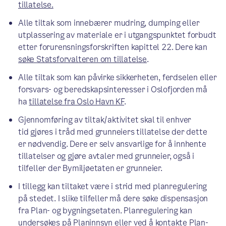
tillatelse.
Alle tiltak som innebærer mudring, dumping eller
utplassering av materiale er i utgangspunktet forbudt
etter forurensningsforskriften kapittel 22. Dere kan
søke Statsforvalteren om tillatelse
.
Alle tiltak som kan påvirke sikkerheten, ferdselen eller
forsvars- og beredskapsinteresser i Oslofjorden må
ha
tillatelse fra Oslo Havn KF
.
Gjennomføring av tiltak/aktivitet skal til enhver
tid gjøres i tråd med grunneiers tillatelse der dette
er nødvendig. Dere er selv ansvarlige for å innhente
tillatelser og gjøre avtaler med grunneier, også i
tilfeller der Bymiljøetaten er grunneier.
I tillegg kan tiltaket være i strid med planregulering
på stedet. I slike tilfeller må dere søke dispensasjon
fra Plan- og bygningsetaten. Planregulering kan
undersøkes på
Planinnsyn
eller ved å kontakte
Plan-