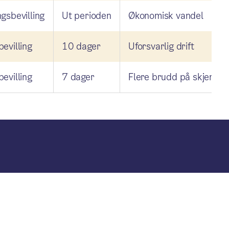
gsbevilling
Ut perioden
Økonomisk vandel
evilling
10 dager
Uforsvarlig drift
evilling
7 dager
Flere brudd på skjenket