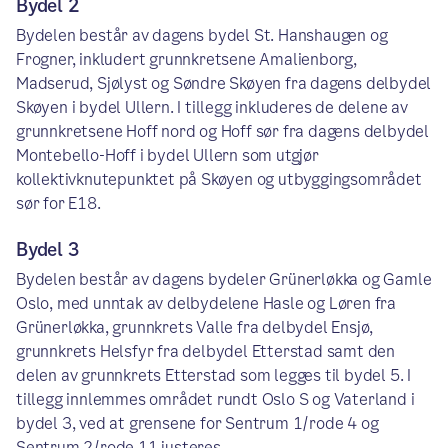
Bydel 2
Bydelen består av dagens bydel St. Hanshaugen og
Frogner, inkludert grunnkretsene Amalienborg,
Madserud, Sjølyst og Søndre Skøyen fra dagens delbydel
Skøyen i bydel Ullern. I ​tillegg inkluderes de delene av
grunnkretsene Hoff nord og Hoff sør fra dagens delbydel
Montebello-Hoff i bydel Ullern som utgjør
kollektivknutepunktet på Skøyen og utbyggingsområdet
sør for E18. ​
​Bydel 3
Bydelen består av dagens bydeler Grünerløkka og Gamle
Oslo, med unntak av delbydelene Hasle og Løren fra
Grünerløkka, grunnkrets Valle fra delbydel Ensjø,
grunnkrets Helsfyr fra delbydel Etterstad samt den
delen av grunnkrets Etterstad som legges til bydel 5. I
tillegg innlemmes området rundt Oslo S og Vaterland i
bydel 3, ved at grensene for Sentrum 1/rode 4 og
Sentrum 2/rode 11 justeres