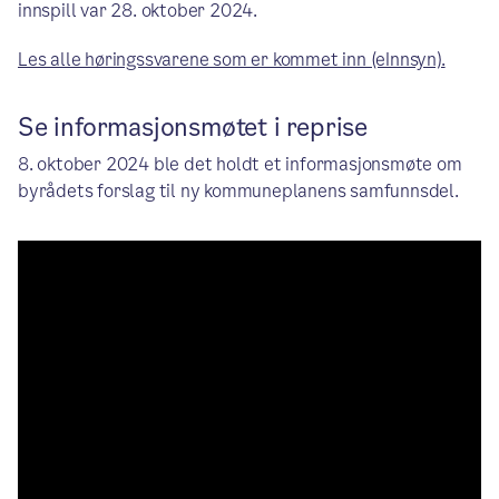
innspill var 28. oktober 2024.
Les alle høringssvarene som er kommet inn (eInnsyn).
Se informasjonsmøtet i reprise
8. oktober 2024 ble det holdt et informasjonsmøte om
byrådets forslag til ny kommuneplanens samfunnsdel.