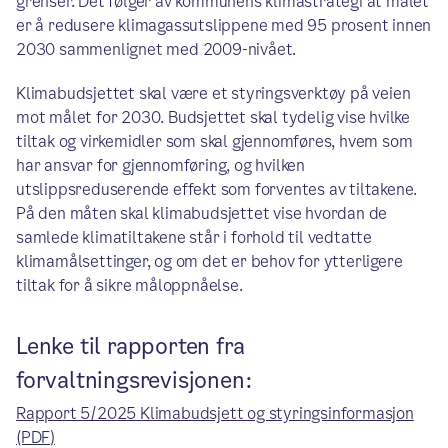
grenser. Det følger av kommunens klimastrategi at målet
er å redusere klimagassutslippene med 95 prosent innen
2030 sammenlignet med 2009-nivået.
Klimabudsjettet skal være et styringsverktøy på veien
mot målet for 2030. Budsjettet skal tydelig vise hvilke
tiltak og virkemidler som skal gjennomføres, hvem som
har ansvar for gjennomføring, og hvilken
utslippsreduserende effekt som forventes av tiltakene.
På den måten skal klimabudsjettet vise hvordan de
samlede klimatiltakene står i forhold til vedtatte
klimamålsettinger, og om det er behov for ytterligere
tiltak for å sikre måloppnåelse.
Lenke til rapporten fra
forvaltningsrevisjonen:
Rapport 5/2025 Klimabudsjett og styringsinformasjon
(PDF)