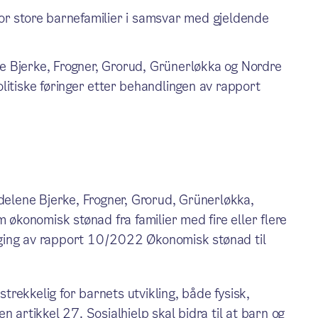
r store barnefamilier i samsvar med gjeldende
ne Bjerke, Frogner, Grorud, Grünerløkka og Nordre
olitiske føringer etter behandlingen av rapport
lene Bjerke, Frogner, Grorud, Grünerløkka,
konomisk stønad fra familier med fire eller flere
ging av rapport 10/2022 Økonomisk stønad til
strekkelig for barnets utvikling, både fysisk,
 artikkel 27. Sosialhjelp skal bidra til at barn og