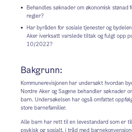
Behandles søknader om økonomisk stønad fo
regler?
Har byråden for sosiale tjenester og bydele
Aker iverksatt varslede tiltak og fulgt opp p
10/2022?
Bakgrunn:
Kommunerevisjonen har undersøkt hvordan byde
Nordre Aker og Sagene behandler søknader om ø
barn. Undersøkelsen har også omfattet oppføl
store barnefamilier.
Alle barn har rett til en levestandard som er til
psykisk og sosialt, i tråd med barnekonvensjonen