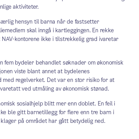
lige aktiviteter.
ærlig hensyn til barna når de fastsetter
liemedlem skal inngå i kartleggingen. En rekke
t NAV-kontorene ikke i tilstrekkelig grad ivaretar
n fem bydeler behandlet søknader om økonomisk
sjonen viste blant annet at bydelenes
 med regelverket. Det var en stor risiko for at
 ivaretatt ved utmåling av økonomisk stønad.
misk sosialhjelp blitt mer enn doblet. En feil i
e ble gitt barnetillegg for flere enn tre barn i
av klager på området har gått betydelig ned.