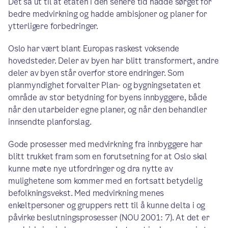
Det så ut til at etaten i den senere tid hadde sørget for
bedre medvirkning og hadde ambisjoner og planer for
ytterligere forbedringer.
Oslo har vært blant Europas raskest voksende
hovedsteder. Deler av byen har blitt transformert, andre
deler av byen står overfor store endringer. Som
planmyndighet forvalter Plan- og bygningsetaten et
område av stor betydning for byens innbyggere, både
når den utarbeider egne planer, og når den behandler
innsendte planforslag.
Gode prosesser med medvirkning fra innbyggere har
blitt trukket fram som en forutsetning for at Oslo skal
kunne møte nye utfordringer og dra nytte av
mulighetene som kommer med en fortsatt betydelig
befolkningsvekst. Med medvirkning menes
enkeltpersoner og gruppers rett til å kunne delta i og
påvirke beslutningsprosesser (NOU 2001: 7). At det er