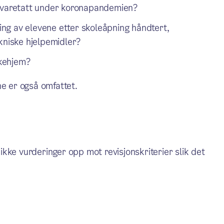
 ivaretatt under koronapandemien?
ng av elevene etter skoleåpning håndtert,
kniske hjelpemidler?
kehjem?
 er også omfattet.
kke vurderinger opp mot revisjonskriterier slik det