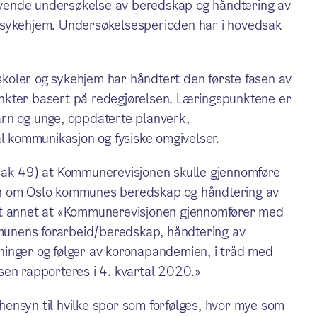
vende undersøkelse av beredskap og håndtering av
 sykehjem. Undersøkelsesperioden har i hovedsak
koler og sykehjem har håndtert den første fasen av
nkter basert på redegjørelsen. Læringspunktene er
barn og unge, oppdaterte planverk,
al kommunikasjon og fysiske omgivelser.
(sak 49) at Kommunerevisjonen skulle gjennomføre
on om Oslo kommunes beredskap og håndtering av
nt annet at «Kommunerevisjonen gjennomfører med
unens forarbeid/beredskap, håndtering av
inger og følger av koronapandemien, i tråd med
sen rapporteres i 4. kvartal 2020.»
ensyn til hvilke spor som forfølges, hvor mye som