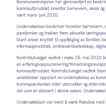
Kommunerevisjonen har gjennomført en beskri
koronautbruddet innenfor barnevern, skole og
vært mars–juni 2020.
Undersøkelsen beskriver hvordan barnevern, s
pandemien og trekker frem aktuelle læringspu
blant annet knyttet til oppfølging av familier, 
informasjonstiltak, smittevernberedskap, digit
Kontrollutvalget vedtok i møte 26. mai 2020 
en erfaringsoppsummering/forvaltningsrevisj
koronautbruddet. Kontrollutvalget vedtok bla
umiddelbar oppstart en undersøkelse av komm
koronapandemien etter utbruddet og ettervirkn
det som er skissert i denne saken. Undersøkel
Undersøkelsen var ment å være fleksibel med h