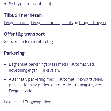
Skiløyper (om vinteren)
Tilbud i nærheten
Frognerbadet
,
Frogner stadion
,
tennis
og
Frognerborgen
.
Offentlig transport
Se ruter.no for reiseforslag.
Parkering
Begrenset parkeringsplass med P-automat ved
hovedinngangen i Kirkeveien.
Alternativ parkering med P-automat i Monolittveien,
på vestsiden av parken eller i Middelthunsgate, ved
Frognerbadet.
Leie areal i Frognerparken