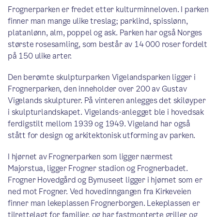
Frognerparken er fredet etter kulturminneloven. I parken
finner man mange ulike treslag; parklind, spisslønn,
platanlønn, alm, poppel og ask. Parken har også Norges
største rosesamling, som består av 14 000 roser fordelt
på 150 ulike arter.
Den berømte skulpturparken Vigelandsparken ligger i
Frognerparken, den inneholder over 200 av Gustav
Vigelands skulpturer. På vinteren anlegges det skiløyper
i skulpturlandskapet. Vigelands-anlegget ble i hovedsak
ferdigstilt mellom 1939 og 1949. Vigeland har også
stått for design og arkitektonisk utforming av parken.
I hjørnet av Frognerparken som ligger nærmest
Majorstua, ligger Frogner stadion og Frognerbadet.
Frogner Hovedgård og Bymuseet ligger i hjørnet som er
ned mot Frogner. Ved hovedinngangen fra Kirkeveien
finner man lekeplassen Frognerborgen. Lekeplassen er
tilrettelagt for familier, og har fastmonterte griller og