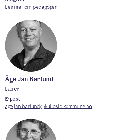
Les mer om pedagogen
Åge Jan Barlund
Lærer
E-post
age.jan.barlund@kul.oslo.kommune.no