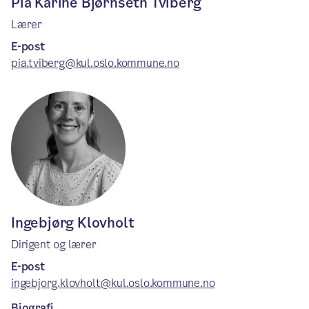
Pia Karine Bjørnseth Tviberg
Lærer
E-post
pia.tviberg@kul.oslo.kommune.no
Ingebjørg Klovholt
Dirigent og lærer
E-post
ingebjorg.klovholt@kul.oslo.kommune.no
Biografi