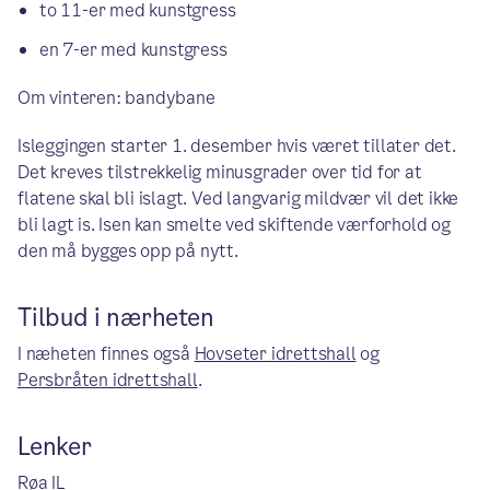
to 11-er med kunstgress
en 7-er med kunstgress
Om vinteren: bandybane
Isleggingen starter 1. desember hvis været tillater det.
Det kreves tilstrekkelig minusgrader over tid for at
flatene skal bli islagt. Ved langvarig mildvær vil det ikke
bli lagt is. Isen kan smelte ved skiftende værforhold og
den må bygges opp på nytt.
Tilbud i nærheten
I næheten finnes også
Hovseter idrettshall
og
Persbråten idrettshall
.
Lenker
Røa IL