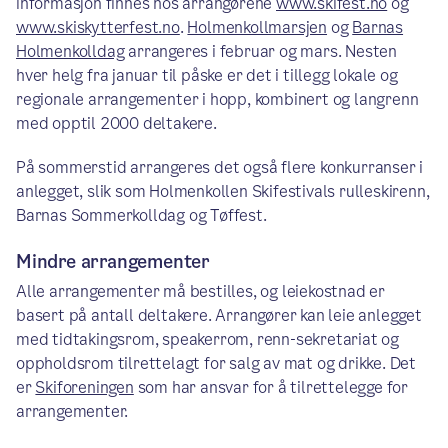
informasjon finnes hos arrangørene
www.skifest.no
og
www.skiskytterfest.no
.
Holmenkollmarsjen
og
Barnas
Holmenkolldag
arrangeres i februar og mars. Nesten
hver helg fra januar til påske er det i tillegg lokale og
regionale arrangementer i hopp, kombinert og langrenn
med opptil 2000 deltakere.
På sommerstid arrangeres det også flere konkurranser i
anlegget, slik som Holmenkollen Skifestivals rulleskirenn,
Barnas Sommerkolldag og Tøffest.
Mindre arrangementer
Alle arrangementer må bestilles, og leiekostnad er
basert på antall deltakere. Arrangører kan leie anlegget
med tidtakingsrom, speakerrom, renn-sekretariat og
oppholdsrom tilrettelagt for salg av mat og drikke. Det
er
Skiforeningen
som har ansvar for å tilrettelegge for
arrangementer.