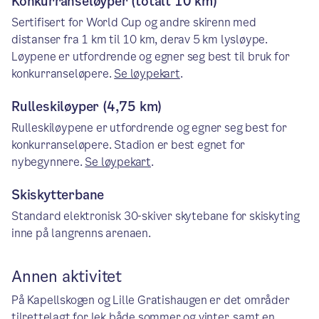
Konkurranseløyper (totalt 10 km)
Sertifisert for World Cup og andre skirenn med
distanser fra 1 km til 10 km, derav 5 km lysløype.
Løypene er utfordrende og egner seg best til bruk for
konkurranseløpere.
Se løypekart
.
Rulleskiløyper (4,75 km)
Rulleskiløypene er utfordrende og egner seg best for
konkurranseløpere. Stadion er best egnet for
nybegynnere.
Se løypekart
.
Skiskytterbane
Standard elektronisk 30-skiver skytebane for skiskyting
inne på langrenns arenaen.
Annen aktivitet
På Kapellskogen og Lille Gratishaugen er det områder
tilrettelagt for lek både sommer og vinter, samt en