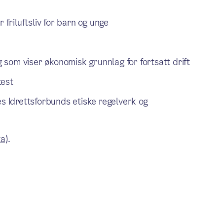
er friluftsliv for barn og unge
som viser økonomisk grunnlag for fortsatt drift
test
es Idrettsforbunds etiske regelverk og
ta)
.