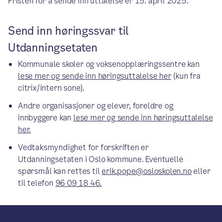
Fristen for å sende inn uttalelse er 15. april 2025.
Send inn høringssvar til
Utdanningsetaten
Kommunale skoler og voksenopplæringssentre kan
lese mer og sende inn høringsuttalelse her
(kun fra
citrix/intern sone).
Andre organisasjoner og elever, foreldre og
innbyggere kan
lese mer og sende inn høringsuttalelse
her.
Vedtaksmyndighet for forskriften er
Utdanningsetaten i Oslo kommune. Eventuelle
spørsmål kan rettes til
erik.pope@osloskolen.no
eller
til telefon
96 09 18 46.