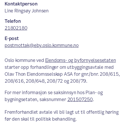
Kontaktperson
Line Ringsøy Johnsen
Telefon
21802180
E-post
postmottak@eby.oslo.kommune.no
Oslo kommune ved
Eiendoms- og byfornyelsesetaten
starter opp forhandlinger om utbyggingsavtale med
Olav Thon Eiendomsselskap ASA for gnr./bnr. 208/615,
208/616, 208/648, 208/72 og 208/79.
For mer informasjon se saksinnsyn hos Plan- og
bygningsetaten, saksnummer
201507250
.
Fremforhandlet avtale vil bli lagt ut til offentlig høring
før den skal til politisk behandling.