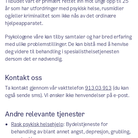
Tilbudet vårt er primært rettet inn mot unge opp til 25
år som har utfordringer med psykisk helse, rusmidler
og/eller kriminalitet som ikke nås av det ordinære
hjelpeapparatet.
Psykologene våre kan tilby samtaler og har bred erfaring
med ulike problemstillinger. De kan bistå med å henvise
deg videre til behandling i spesialisthelsetjenesten
dersom det er nødvendig.
Kontakt oss
Ta kontakt gjennom vår vakttelefon
913 03 913
(du kan
også sende sms). Vi ønsker ikke henvendelser på e-post.
Andre relevante tjenester
Rask psykisk helsehjelp
: Bydelstjeneste for
behandling av blant annet angst, depresjon, grubling,