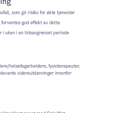
ring
fall, som gir risiko for økte tjenester
g forventes god effekt av dette
r i uken i en tidsavgrenset periode
eiere/helsefagarbeidere, fysioterapeuter,
elevante videreutdanninger innenfor