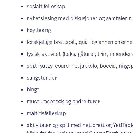
sosialt felleskap
nyhetslesing med diskusjoner og samtaler ru
høytlesing
forskjellige brettspill, quiz (og annen «hjerne
fysisk aktivitet (f.eks. gåturer, trim, innendø
spill (yatzy, couronne, jakkolo, boccia, ringsp
sangstunder
bingo
museumsbesøk og andre turer
måltidsfelleskap
aktiviteter og spill med nettbrett og YetiTab