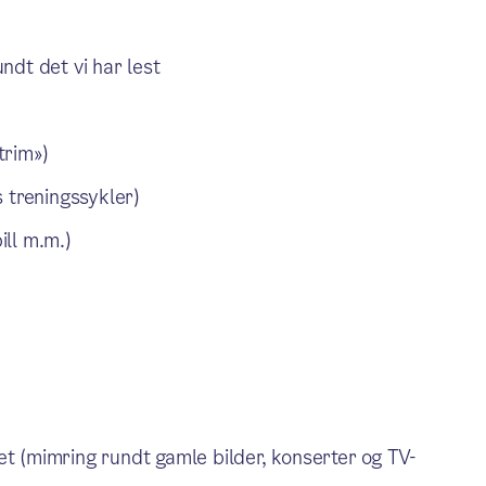
ndt det vi har lest
trim»)
rs treningssykler)
ill m.m.)
let (mimring rundt gamle bilder, konserter og TV-