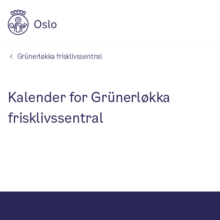
Grünerløkka frisklivssentral
Kalender for Grünerløkka
frisklivssentral