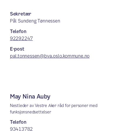
Sekretær
Pål Sundeng Tønnessen
Telefon
92292247
E-post
pal.tonnessen@bva.oslo.kommune.no
May Nina Auby
Nestleder av Vestre Aker råd for personer med
funksjonsnedsettelser
Telefon
93413782