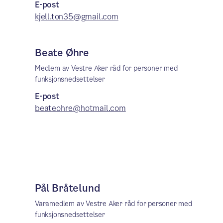
E-post
kjell.ton35@gmail.com
Beate Øhre
Medlem av Vestre Aker råd for personer med
funksjonsnedsettelser
E-post
beateohre@hotmail.com
Pål Bråtelund
Varamedlem av Vestre Aker råd for personer med
funksjonsnedsettelser