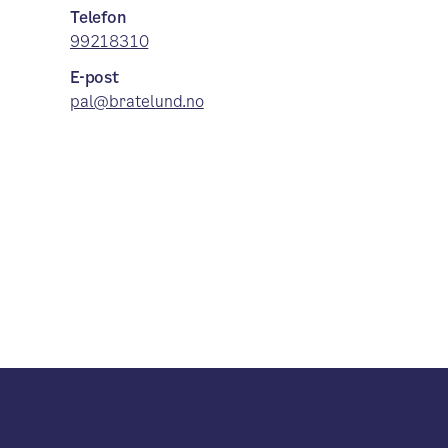
Telefon
99218310
E-post
pal@bratelund.no