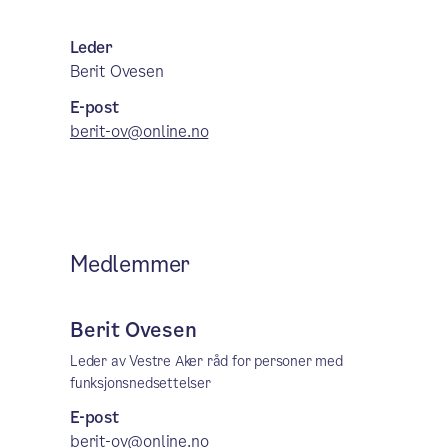
Leder
Berit Ovesen
E-post
berit-ov@online.no
Medlemmer
Berit Ovesen
Leder av Vestre Aker råd for personer med
funksjonsnedsettelser
E-post
berit-ov@online.no