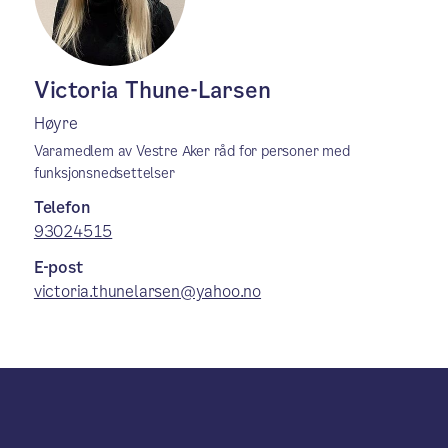
Victoria Thune-Larsen
Høyre
Varamedlem av Vestre Aker råd for personer med
funksjonsnedsettelser
Telefon
93024515
E-post
victoria.thunelarsen@yahoo.no