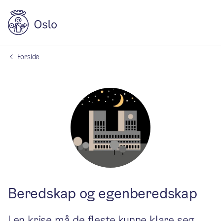
Forside
Beredskap og egenberedskap
I en krise må de fleste kunne klare seg