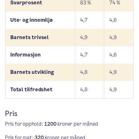
Svarprosent
83 %
74 %
Ute- og innemiljø
4,7
4,6
Barnets trivsel
4,9
4,9
Informasjon
4,7
4,6
Barnets utvikling
4,8
4,9
Total tilfredshet
4,8
4,9
Pris
Pris for opphold:
1200
kroner per måned
Pris for mat:
320
kroner per måned