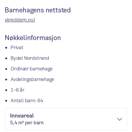
Barnehagens nettsted
skreddern.no/
Nøkkelinformasjon
Privat
Bydel Nordstrand
Ordinær barnehage
Avdelingsbarnehage
1–6 år
Antall barn: 64
Inneareal
5,4 m² per barn