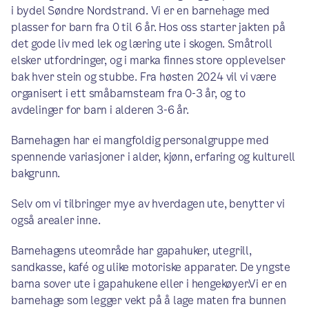
i bydel Søndre Nordstrand. Vi er en barnehage med
plasser for barn fra 0 til 6 år. Hos oss starter jakten på
det gode liv med lek og læring ute i skogen. Småtroll
elsker utfordringer, og i marka finnes store opplevelser
bak hver stein og stubbe. Fra høsten 2024 vil vi være
organisert i ett småbarnsteam fra 0-3 år, og to
avdelinger for barn i alderen 3-6 år.
Barnehagen har ei mangfoldig personalgruppe med
spennende variasjoner i alder, kjønn, erfaring og kulturell
bakgrunn.
Selv om vi tilbringer mye av hverdagen ute, benytter vi
også arealer inne.
Barnehagens uteområde har gapahuker, utegrill,
sandkasse, kafé og ulike motoriske apparater. De yngste
barna sover ute i gapahukene eller i hengekøyer.Vi er en
barnehage som legger vekt på å lage maten fra bunnen