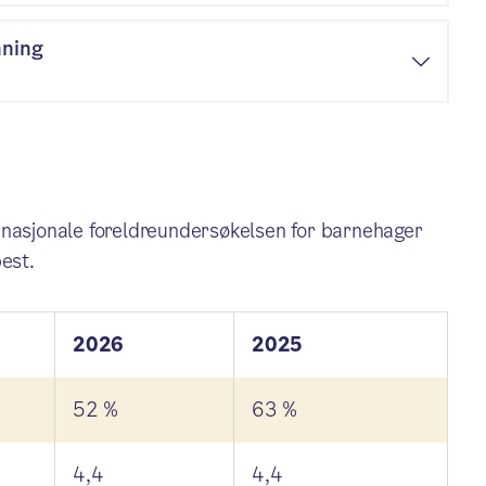
nning
 nasjonale foreldreundersøkelsen for barnehager
best.
2026
2025
52 %
63 %
4,4
4,4