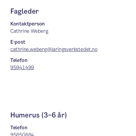
Fagleder
Kontaktperson
Cathrine Weberg
E-post
cathrine.weberg@laringsverkstedet.no
Telefon
95941499
Humerus (3–6 år)
Telefon
95850884