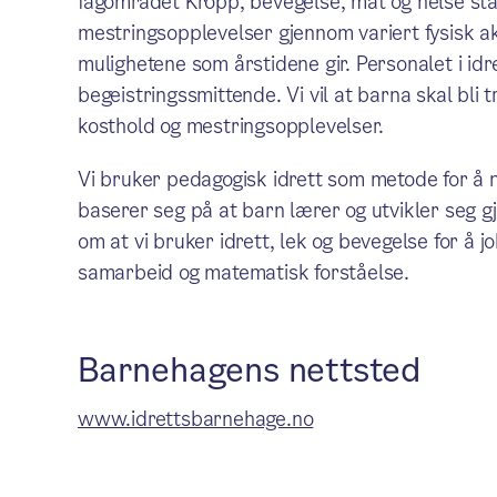
fagområdet Kropp, bevegelse, mat og helse står 
mestringsopplevelser gjennom variert fysisk akt
mulighetene som årstidene gir. Personalet i id
begeistringssmittende. Vi vil at barna skal bli
kosthold og mestringsopplevelser.
Vi bruker pedagogisk idrett som metode for å
baserer seg på at barn lærer og utvikler seg 
om at vi bruker idrett, lek og bevegelse for å
samarbeid og matematisk forståelse.
Barnehagens nettsted
www.idrettsbarnehage.no