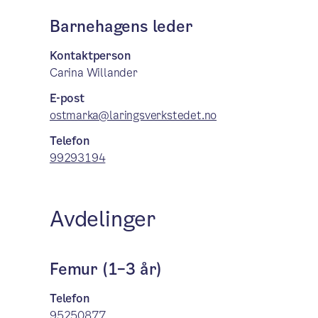
Barnehagens leder
Kontaktperson
Carina Willander
E-post
ostmarka@laringsverkstedet.no
Telefon
99293194
Avdelinger
Femur (1–3 år)
Telefon
95250877