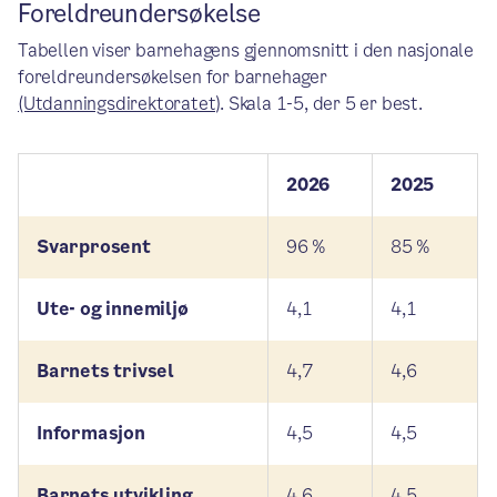
Foreldreundersøkelse
Tabellen viser barnehagens gjennomsnitt i den nasjonale
foreldreundersøkelsen for barnehager
(Utdanningsdirektoratet)
. Skala 1-5, der 5 er best.
2026
2025
Svarprosent
96 %
85 %
Ute- og innemiljø
4,1
4,1
Barnets trivsel
4,7
4,6
Informasjon
4,5
4,5
Barnets utvikling
4,6
4,5