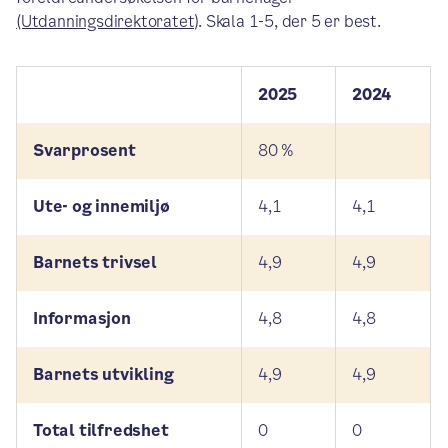
(Utdanningsdirektoratet)
. Skala 1-5, der 5 er best.
2025
2024
Svarprosent
80 %
Ute- og innemiljø
4,1
4,1
Barnets trivsel
4,9
4,9
Informasjon
4,8
4,8
Barnets utvikling
4,9
4,9
Total tilfredshet
0
0