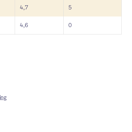
4,7
5
4,6
0
ing