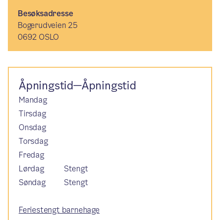
Besøksadresse
Bogerudveien 25
0692 OSLO
Åpningstid—Åpningstid
Mandag
Tirsdag
Onsdag
Torsdag
Fredag
Lørdag
Stengt
Søndag
Stengt
Feriestengt barnehage